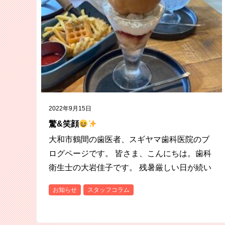
2022年9月15日
驚&笑顔
大和市鶴間の歯医者、スギヤマ歯科医院のブ
ログページです。 皆さま、こんにちは。歯科
衛生士の大岩佳子です。 残暑厳しい日が続い
ていますが、ようやく朝夕は秋らしい風が吹
お知らせ
スタッフコラム
きはじめましたね。 先日、娘と一緒にグラン
ベリパーク内の…