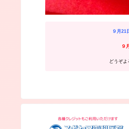
９月21日
９月
どうぞよ